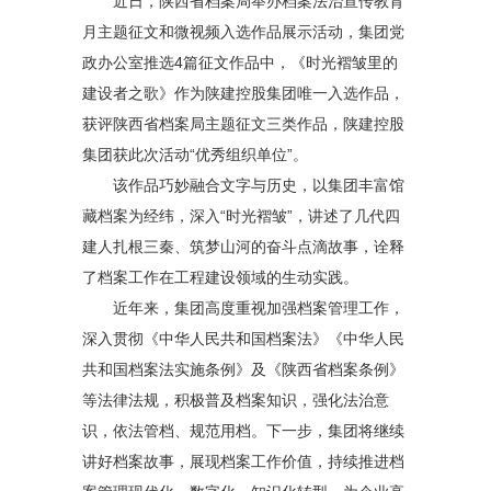
近日，陕西省档案局举办档案法治宣传教育
月主题征文和微视频入选作品展示活动，集团党
政办公室推选4篇征文作品中，《时光褶皱里的
建设者之歌》作为
陕建控股集团
唯一入选作品，
获评陕西省档案局主题征文三类作品，陕建控股
集团获此次活动“优秀组织单位”。
该作品巧妙融合文字与历史，以集团丰富馆
藏档案为经纬，深入“时光褶皱”，讲述了几代四
建人扎根三秦、筑梦山河的奋斗点滴故事，诠释
了档案工作在工程建设领域的生动实践。
近年来，集团高度重视加强档案管理工作，
深入贯彻《中华人民共和国档案法》《中华人民
共和国档案法实施条例》及《陕西省档案条例》
等法律法规，积极普及档案知识，强化法治意
识，依法管档、规范用档。下一步，集团将继续
讲好档案故事，展现档案工作价值，持续推进档