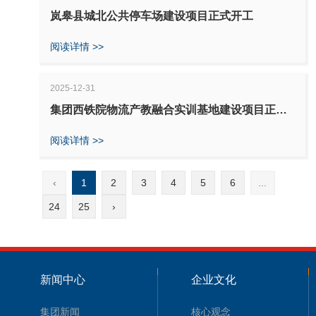
岚皋县城北公共停车场建设项目正式开工
阅读详情 >>
2025-12-31
集团西铁院物流产教融合实训基地建设项目正式
通电亮灯
阅读详情 >>
‹
1
2
3
4
5
6
...
24
25
›
新闻中心
企业文化
集团新闻
核心观念