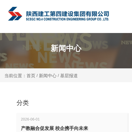
中文
新闻中心
新闻中心
基层报道
当前位置：首页
/
/
分类
2026-06-01
产教融合促发展 校企携手向未来