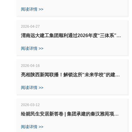
阅读详情 >>
2026-04-27
渭南远大建工集团顺利通过2026年度“三体系”再
认证审核
阅读详情 >>
2026-04-16
亮相陕西新闻联播！解锁这所“未来学校”的建造
密码……
阅读详情 >>
2026-03-12
绘就民生安居新答卷 | 集团承建的秦汉雅苑项目
正式交付
阅读详情 >>