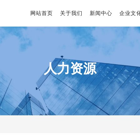
网站首页
关于我们
新闻中心
企业文
人力资源