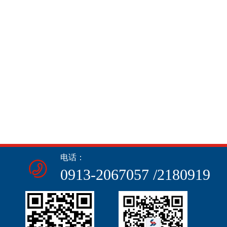
电话：
0913-2067057 /2180919