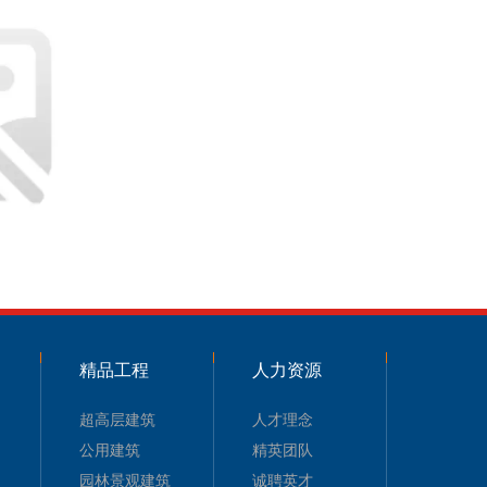
精品工程
人力资源
超高层建筑
人才理念
公用建筑
精英团队
园林景观建筑
诚聘英才