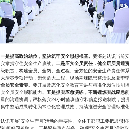
，一是提高政治站位，坚决筑牢安全思想根基。
要深刻认识当前
最实举措守住安全生产底线。
二是压实全员责任，健全层层贯通
三级职责，构建全员、全岗、全过程、全方位的安全生产责任体
、大清零专项行动，聚焦危大工程、现场常规隐患整治以及夏季
升全员安全素养。
要开展常态化安全教育宣讲与精准化岗位技能
夯实全员安全履职能力。
五是抓实应急演练，不断锤炼实战应急
量的沟通协调，严格落实24小时值班值守和信息报送制度，提
将集中整治成果转化为常态化管理成效，持续推进安全管理标准
认识开展“安全生产月”活动的重要性。全体干部职工要把思想
的精神抓好问题整改。
二是
聚焦重点任务，确保“安全生产月”活动