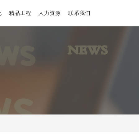
化
精品工程
人力资源
联系我们
中文