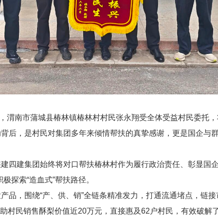
日，渭南市蒲城县椿林镇
椿林村
村民张永翔受全体受益村民委托，
动背后，是村民对集团多年来倾情帮扶的真挚感谢，更是国企与
建四建集团始终将对口帮扶椿林村作为履行政治责任、彰显国企
极探索“造血式”帮扶路径。
产品，围绕“产、供、销”全链条精准发力，打通流通堵点，链接
计帮助村民销售酥梨价值近20万元，直接惠及62户村民，有效破解