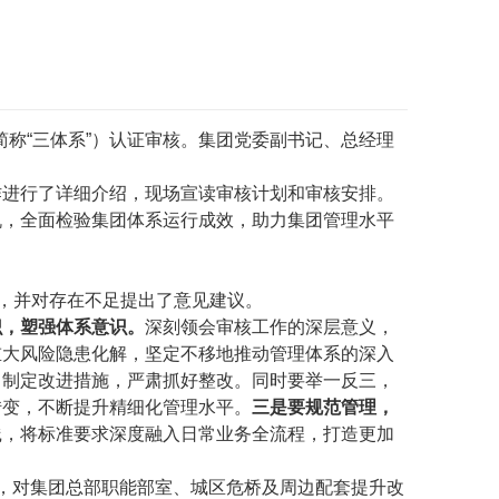
简称“三体系”）认证审核。集团党委副书记、总经理
作进行了详细介绍，现场宣读审核计划和审核安排。
机，全面检验集团体系运行成效，助力集团管理水平
定，并对存在不足提出了意见建议。
识，塑强体系意识。
深刻领会审核工作的深层意义，
重大风险隐患化解，坚定不移地推动管理体系的深入
，制定改进措施，严肃抓好整改。同时要举一反三，
转变，不断提升精细化管理水平。
三是要规范管理，
践，将标准要求深度融入日常业务全流程，打造更加
，对集团总部职能部室、城区危桥及周边配套提升改