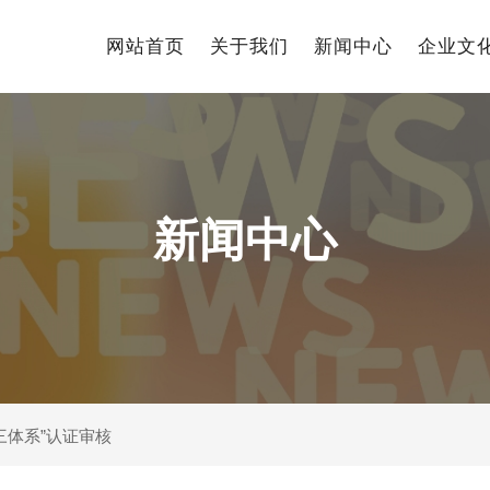
网站首页
关于我们
新闻中心
企业文
新闻中心
“三体系”认证审核