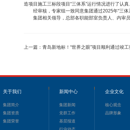
造项目施工三标段项目“三体系”运行情况进行了认
经审核，专家组一致同意集团通过2025年“三
集团相关领导，总部各职能部室负责人、内审员
上一篇：
青岛新地标！“世界之眼”项目顺利通过竣工
关于我们
新闻中心
企业文化
集团简介
集团新闻
核心观念
集团资质
党群工作
品牌形象
集团荣誉
基层报道
行业动态