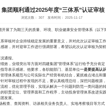
集团顺利通过2025年度“三体系”认证审核
浏览次数：
307
发布时间： 2025-11-17
集团开展了为期三天的质量、环境、职业健康安全管理体系（以下
体系审核对企业持续稳定发展的重要意义，并对此次认证审核工
及感谢，并对迎审工作进行强调部署，希望以此次认证审核为契
情况通报。
绩效，业绩突出等方面对四建集团“管理体系”运行给予充分肯
心指导表示感谢。他要求，各职能部门、基层单位
一是要提高认
将管理体系规范与公司实际生产经营有机结合，紧抓难点堵点和
。
针对审核过程中发现的不足，要认真梳理总结，深挖问题根源
度流程，优化管理手段，实现从解决一个问题到防范一类问题的
中的职责定位、管理界面和工作程序，主动投身管理体系改进实
集团发展。
场检查、查阅资料、访谈相关业务负责人、实地考察项目等方式