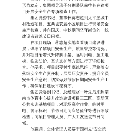
形势稳定，集团领导班子分别带队前往各在建项
目开展安全生产专项检查工作。
集团党委书记、董事长蒋志超到太平堡城中
村改造项目、五典坡安置小区项目进行现场安全
生产检查，并向国庆、中秋期间坚守岗位的一线
建设者致以节日问候。
在项目现场，蒋志超实地查看项目建设进
展，详细了解项目安全生产、质量管控等情况，
并对项目附着式升降脚手架、临时用电、施工电
梯、临边防护、基坑支护等方面进行了详细检
查。他要求，项目部要树牢底线思维，严格落实
落细安全生产责任制，层层压实责任，提升全员
安全生产意识，切实做好节假日期间安全生产工
作，确保项目建设平稳有序。
集团党委副书记、总经理赵一叶先后来到渭
南市体育中心提升改造建设项目三工区、高新区
公共实训基地项目，对现场高空作业、临时用
电、警示标识、节假日期间应急值守等进行细致
检查，向项目管理人员、广大工友送去节日问
候。
他强调，全体管理人员要牢固树立“安全第