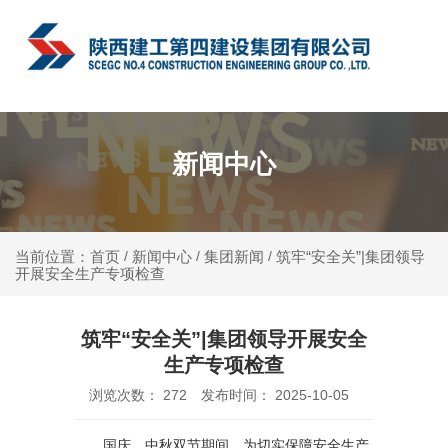
中文
新闻中心
新闻中心
集团新闻
筑牢“安全关”|集团领导
当前位置：首页
/
/
/
开展安全生产专项检查
筑牢“安全关”|集团领导开展安全
生产专项检查
浏览次数：
272
发布时间： 2025-10-05
国庆、中秋双节期间，为切实保障安全生产