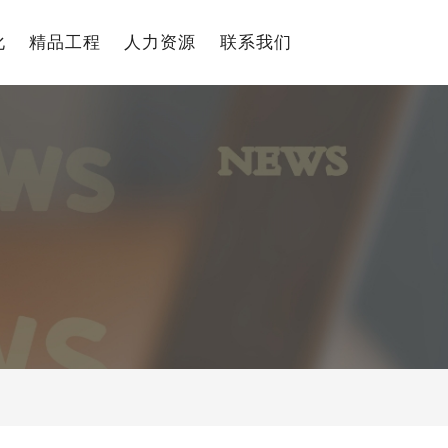
化
精品工程
人力资源
联系我们
中文