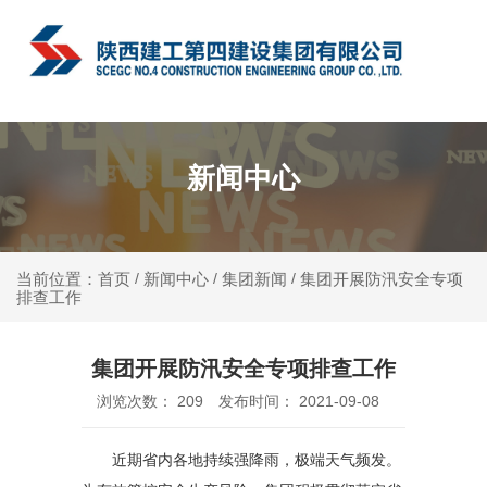
中文
新闻中心
新闻中心
集团新闻
集团开展防汛安全专项
当前位置：首页
/
/
/
排查工作
集团开展防汛安全专项排查工作
浏览次数：
209
发布时间： 2021-09-08
近期省内各地持续强降雨，极端天气频发。