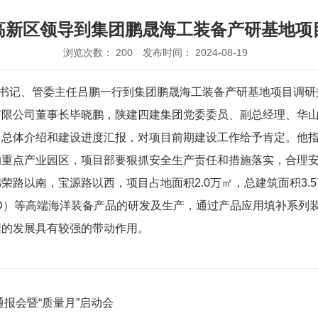
高新区领导到集团鹏晟海工装备产研基地项
浏览次数：
200
发布时间： 2024-08-19
副书记、管委主任吕鹏一行到集团鹏晟海工装备产研基地项目调
有限公司董事长毕晓鹏，陕建四建集团党委委员、副总经理、华
目总体介绍和建设进度汇报，对项目前期建设工作给予肯定。他
的重点产业园区，项目部要狠抓安全生产责任和措施落实，合理
路以南，宝源路以西，项目占地面积2.0万㎡，总建筑面积3.5
D）等高端海洋装备产品的研发及生产，通过产品应用填补系列
园的发展具有较强的带动作用。
通报会暨“质量月”启动会