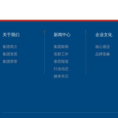
关于我们
新闻中心
企业文化
集团简介
集团新闻
核心观念
集团资质
党群工作
品牌形象
集团荣誉
基层报道
行业动态
媒体关注