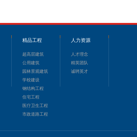
精品工程
人力资源
超高层建筑
人才理念
公用建筑
精英团队
园林景观建筑
诚聘英才
学校建设
钢结构工程
住宅工程
医疗卫生工程
市政道路工程