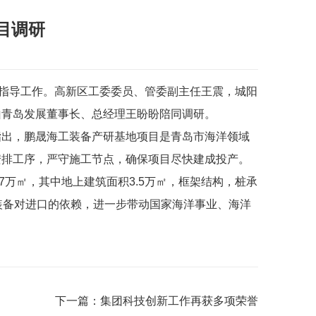
目调研
研指导工作。高新区工委委员、管委副主任王震，城阳
山青岛发展董事长、总经理王盼盼陪同调研。
指出，鹏晟海工装备产研基地项目是青岛市海洋领域
安排工序，严守施工节点，确保项目尽快建成投产。
7万㎡，其中地上建筑面积3.5万㎡，框架结构，桩承
装备对进口的依赖，进一步带动国家海洋事业、海洋
下一篇：
集团科技创新工作再获多项荣誉