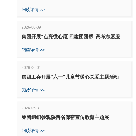
阅读详情 >>
2026-06-09
集团开展“点亮微心愿 四建团团帮”高考志愿服务
活动
阅读详情 >>
2026-06-01
集团工会开展“六一”儿童节暖心关爱主题活动
阅读详情 >>
2026-05-31
集团组织参观陕西省保密宣传教育主题展
阅读详情 >>