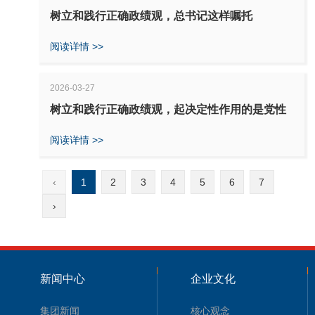
树立和践行正确政绩观，总书记这样嘱托
阅读详情 >>
2026-03-27
树立和践行正确政绩观，起决定性作用的是党性
阅读详情 >>
‹
1
2
3
4
5
6
7
›
新闻中心
企业文化
集团新闻
核心观念