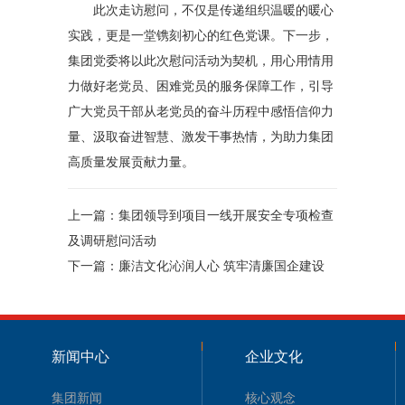
此次走访慰问，不仅是传递组织温暖的暖心
实践，更是一堂镌刻初心的红色党课。下一步，
集团党委将以此次慰问活动为契机，用心用情用
力做好老党员、困难党员的服务保障工作，引导
广大党员干部从老党员的奋斗历程中感悟信仰力
量、汲取奋进智慧、激发干事热情，为助力集团
高质量发展贡献力量。
上一篇：
集团领导到项目一线开展安全专项检查
及调研慰问活动
下一篇：
廉洁文化沁润人心 筑牢清廉国企建设
新闻中心
企业文化
集团新闻
核心观念